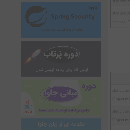
JOptionP
JOptio
messageT
static v
Object m
static v
Object mes