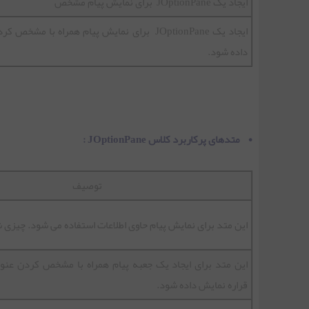
ایجاد یک JOptionPane برای نمایش پیام مشخص
جلسه بیست و چهارم |تغییر آیکون Frame در جاوا
ایجاد یک JOptionPane برای نمایش پیام همراه با
داده شود.
جلسه بیست و پنجم | کلاس Graphics در جاوا
جلسه بیست و ششم | نمایش تصویر در Swing
• متدهای پرکاربرد کلاس JOptionPane :
توصیف
این متد برای نمایش پیام حاوی اطلاعات استفاده می شود. چیزی شب
این متد برای ایجاد یک جعبه پیام همراه با مشخص کردن عنوا
قراره نمایش داده شود.