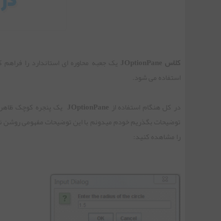
جلسه ششم | کلاس JPasswordField در جاوا
جلسه هفتم | کلاس JCheckBox در جاوا
کلاس JOptionPane
یک جعبه محاوره ای استاندارد را فراهم 
استفاده می شود.
جلسه هشتم | کلاس JRadioButton در جاوا
در کل هنگام استفاده از
JOptionPane
یک پنجره کوچک ظاهر می
جلسه نهم | کلاس JComboBox در جاوا
را مشاهده کنید:
جلسه دهم | کلاس JTabel در جاوا
جلسه یازدهم | کلاس JOptionPane در جاوا