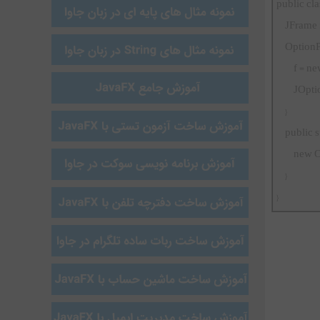
public cl
JFrame f
OptionPa
f = new 
JOptionP
}
public sta
new Opt
}
}