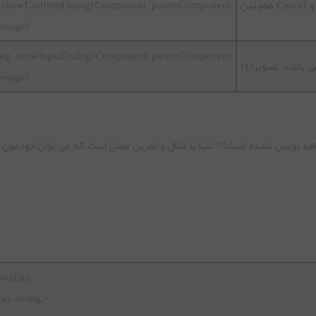
این متد برای ایجاد یک جعبه پیام همراه با گزینه های Yes ،No و Cancel همچنین
nt showConfirmDialog(Component parentComponent,
essage)
tring showInputDialog(Component parentComponent,
 باشد. تصویر(1)
essage)
امه نویس نشده است!!! تنها با مثال و تمرین عملی است که می توان خودمون 
avalike;
vax.swing.*;