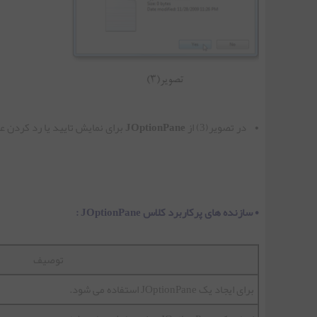
جلسه هجدهم | کلاس JSlider در جاوا
جلسه نوزدهم | کلاس JSpinner در جاوا
• در تصویر(3) از
JOptionPane
برای نمایش تایید یا رد کردن عملی خاص 
جلسه بیستم | کلاس JPanel در جاوا
جلسه بیست و یکم | کلاس JFileChooser در جاوا
• سازنده های پرکاربرد کلاس JOptionPane :
جلسه بیست و دوم | کلاس JLayeredPane در جاوا
توصیف
جلسه بیست و سوم | استفاده از ToolTip در جاوا
برای ایجاد یک JOptionPane استفاده می شود.