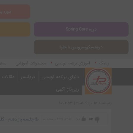
دوره پر
دوره Spring Core
دوره میکروسرویس با جاوا
وبلاگ
آموزش برنامه نویسی
محصولات آموزشی
سفار
آموزش اپلیکیشن مارکتینگ
دنیای برنامه نویسی
فریلنسر
مقالات ج
رپورتاژ آگهی
پنجشنبه ۱۵ مرداد ۱۴۰۵ | ۱۰:۰۴:۵۳
♨️ جلسه یازدهم - کلاس JOptionPane د
۱۳۹۶/۳/۱۶ سه شنبه
)
2
(
)
0
(