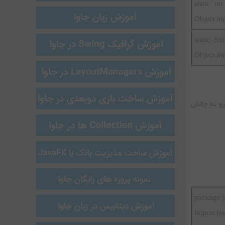
static i
Object m
static S
Object m
رو به چالش
package j
import ja