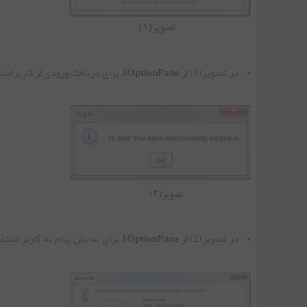
جلسه دوازدهم | ساخت منو گرافیکی در جاوا
• در تصویر(1) از
JOptionPane
برای دریافت ورودی از کاربر است
جلسه سیزدهم | کلاس JPopupMenu در جاوا
جلسه چهاردهم | کلاس JSeparator در جاوا
جلسه پانزدهم | کلاس JProgressBar در جاوا
جلسه شانزدهم | کلاس JTree در جاوا
• در تصویر(2) از
JOptionPane
برای نمایش پیام به کاربر استفا
جلسه هفدهم | کلاس JColorChooser