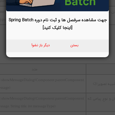
ane(Object message)
 مشخص کردن نوع پیامی که قراره به کاربر نمایش
nPane(Object message, int
ype)
جهت مشاهده سرفصل ها و ثبت نام دوره Spring Batch
[اینجا کلیک کنید]
بستن
دیگر باز نشو!
متد
oid showMessageDialog(Component parentComponent,
یه تصویر(2)
essage)
ن و نوع پیامی که
oid showMessageDialog(Component parentComponent,
sage, String title, int messageType)