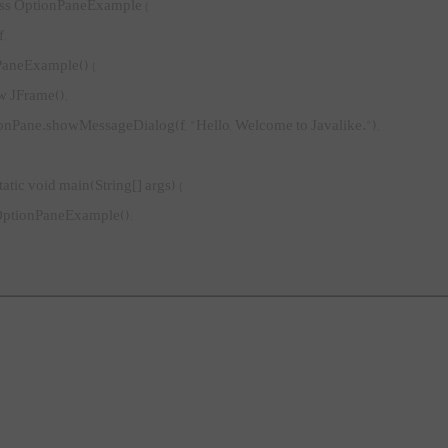
ass OptionPaneExample {
;
neExample() {
JFrame();
ane.showMessageDialog(f, "Hello, Welcome to Javalike.");
tic void main(String[] args) {
ionPaneExample();