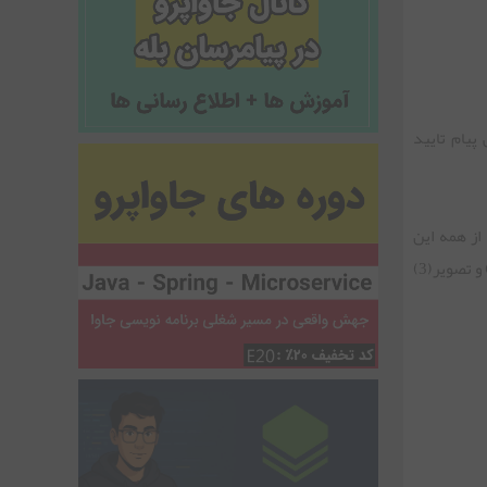
پیام تایید
از همه این
توضیحات بگذریم خودم میدونم با این توضیحات مفهومی روشن نمی شود!!! پس برای درک بهتر ازکاربرد این اجزای گرافیکی تصویر(1) ، تصویر(2) و تصویر(3)