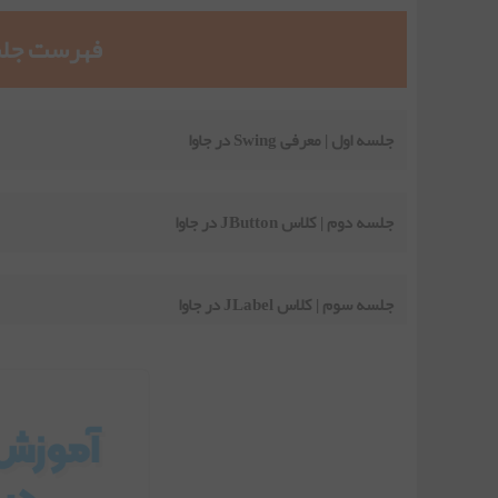
فهرست جلس
جلسه اول | معرفی Swing در جاوا
جلسه دوم | کلاس JButton در جاوا
جلسه سوم | کلاس JLabel در جاوا
جلسه چهارم | کلاس JTextField درجاوا
جلسه پنجم | کلاس JTextArea در جاوا