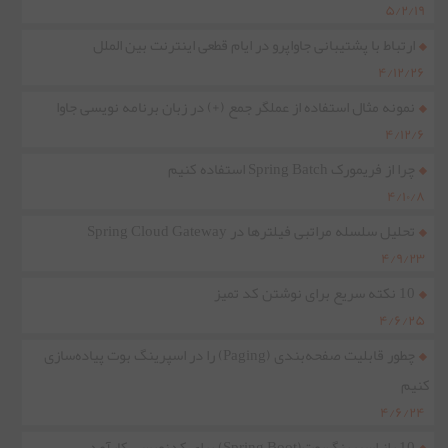
۵/۲/۱۹
ارتباط با پشتیبانی جاواپرو در ایام قطعی اینترنت بین الملل
۴/۱۲/۲۶
نمونه مثال استفاده از عملگر جمع (+) در زبان برنامه نویسی جاوا
۴/۱۲/۶
چرا از فریمورک Spring Batch استفاده کنیم
۴/۱۰/۸
تحلیل سلسله مراتبی فیلترها در Spring Cloud Gateway
۴/۹/۲۳
10 نکته سریع برای نوشتن کد تمیز
۴/۶/۲۵
چطور قابلیت صفحه‌بندی (Paging) را در اسپرینگ بوت پیاده‌سازی
کنیم
۴/۶/۲۴
10 راز اسپرینگ‌بوت(Spring Boot) برای کدنویسی کارآمد