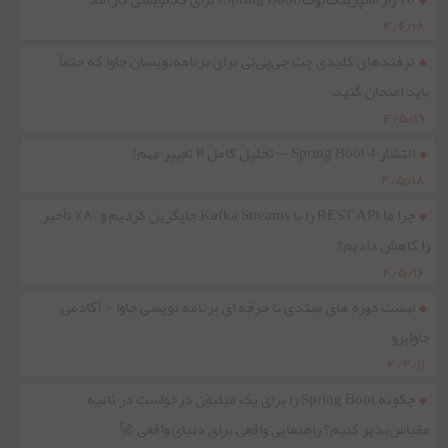
۴/۶/۱۸
ترفندهای کلیدی چت جی‌پی‌تی برای برنامه‌نویسان جاوا که حتماً
باید امتحان کنید
۴/۵/۱۹
انتشار Spring Boot 4 — تحلیل کامل ۱۱ تغییر مهم!
۴/۵/۱۸
چرا ما REST API را با Kafka Streams جایگزین کردیم و ۸۰٪ تأخیر
را کاهش دادیم؟
۴/۵/۱۶
لیست دوره های مبتدی تا حرفه ای برنامه نویسی جاوا - آکادمی
جاواپرو
۴/۴/۱۱
چگونه Spring Boot را برای یک میلیون درخواست در ثانیه
مقیاس‌پذیر کنیم؟ راهنمایی واقعی برای دنیای واقعی 🚀