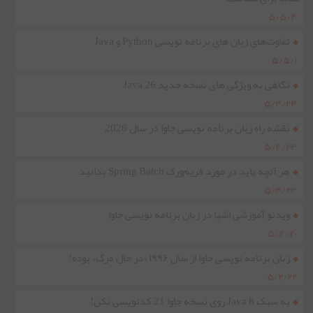
۵/۵/۴
تفاوت‌های زبان های برنامه نویسی Python و Java
۵/۵/۱
نگاهی به ویژگی های نسخه جدید Java 26
۵/۴/۲۴
نقشه راه زبان برنامه نویسی جاوا در سال 2026
۵/۴/۲۳
هر آنچه باید در مورد فریم‌ورک Spring Batch بدانید
۵/۴/۲۳
ویدئو آموزشی اشیا در زبان برنامه نویسی جاوا
۵/۴/۲۰
زبان برنامه نویسی جاوا از سال ۱۹۹۶ «در حال مرگ» بوده!
۵/۲/۲۲
به سبک Java 8 روی نسخه جاوا 21 کدنویسی نکن!