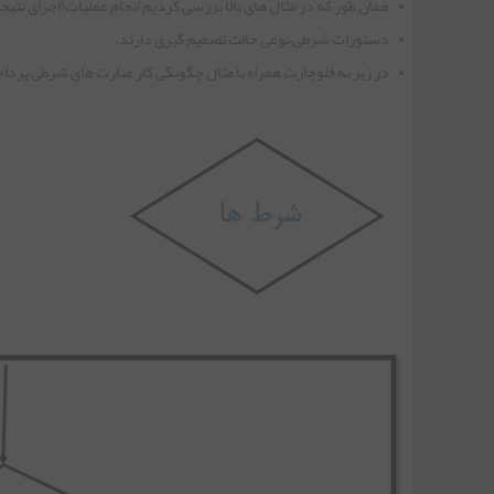
• همان طور که در مثال های بالا بررسی کردیم انجام عملیات(اجرای نتی
جلسه بیست و هفتم | اینترفیس (Interface)
• دستورات شرطی نوعی حالت تصمیم گیری دارند.
• در زیر به فلوچارت همراه با مثال چگونگی کار عبارت های شرطی پرد
جلسه بیست و هشتم | کلاس Random
جلسه بیست و نهم | Exceptions (استثناها)
جلسه سی ام | کار با فایل در جاوا(Files and I/O)
جلسه سی و یکم | کلاس InputStreamReader
جلسه سی و دوم | کلاس OutputStreamWriter