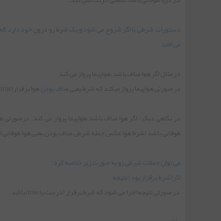
جلسه پانزدهم | آرایه‌های یک بعدی
دستورات شرطی با
اگر
شروع می شود و یک
شرط رو درون
می افتد.
جلسه شانزدهم | کنترل سطح دسرسی (Modifiers)
در مثال اگر هوا صاف باشد،هواپیما پرواز می کند
در صورتی هواپیما پرواز میکند که شرط یعنی
صاف بودن
هوا برقرار(true) باشد. در غیر این صورت اگر هوا عکس صاف بودن یعنی
جلسه هفدهم | متدها در جاوا
جلسه هجدهم | کلمه کلیدی this
طوفانی باشد (شرط هوا عکس جمله شرطی صاف بودن یعنی هوا طوفانی است که شرط نادرست(false) می باشد) 
می توان جملات شرطی رو به صورت زیر خلاصه کرد:
جلسه نوزدهم | کلاس‌های داخلی
اگر(شرط برقرار بود) نتیجه
در صورتی نتیجه اجرا می شود که شرط برقرار (درست یا true)باشد.
جلسه بیستم | ارث بری در جاوا