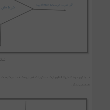
جلسه سی و سوم | کلاس BufferedReader
جلسه سی و چهارم | کلاس BufferedWriter
جلسه سی و پنجم | Serialization در جاوا
جلسه سی و ششم | چندنخی(Multithreading)
• با توجه به شکل(1) فلوچارت دستورات شرطی مشاهد
جلسه سی و هفتم | آرایه دو بعدی در جاوا
تصمیمی دیگر.
جلسه سی و هشتم | کلاس ArrayList در جاوا