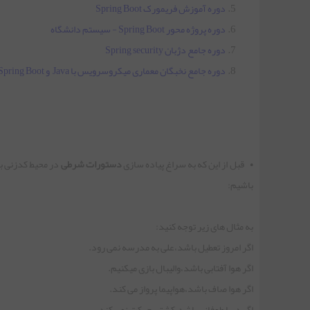
دوره آموزش فریمورک Spring Boot
دوره پروژه محور Spring Boot - سیستم دانشگاه
جلسه نهم | اشیا و کلاس ها
دوره جامع دژبان Spring security
دوره جامع نخبگان معماری میکروسرویس با Java و Spring Boot
جلسه دهم | ورودی گرفتن
جلسه یازدهم | حلقه‌های کنترلی
• قبل از این که به سراغ پیاده سازی
دستورات شرطی
در محیط کدزنی بر
جلسه دوازدهم | کلمه کلیدی static
باشیم:
به مثال های زیر توجه کنید:
جلسه سیزدهم | کلاس Math
اگر امروز تعطیل باشد،علی به مدرسه نمی رود.
اگر هوا آفتابی باشد،والیبال بازی میکنیم.
جلسه چهاردهم | کلاس String
اگر هوا صاف باشد،هواپیما پرواز می کند.
اگر دریا طوفانی باشد،کشتی حرکت نمی کند.