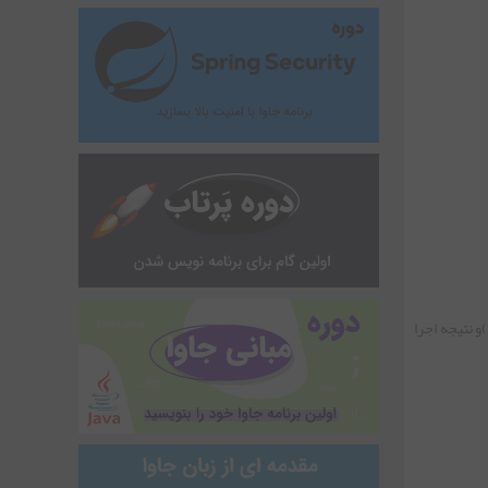
• پس جملات شرطی با یک "اگر" شروع و درون خود یک شرط دارد که اگر درست(true) باشد نتیجه اجرا می شود در غیر این صورت یعنی شرط نادرست(false)و نتیجه اجرا