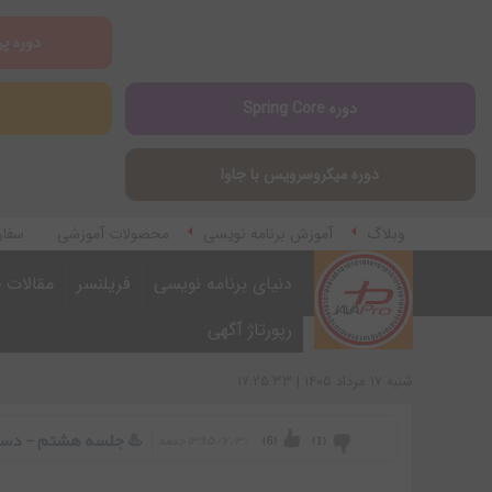
دوره پر
دوره Spring Core
دوره میکروسرویس با جاوا
وبلاگ
آموزش برنامه نویسی
محصولات آموزشی
سفار
آموزش اپلیکیشن مارکتینگ
دنیای برنامه نویسی
فریلنسر
مقالات ج
رپورتاژ آگهی
شنبه ۱۷ مرداد ۱۴۰۵ | ۱۷:۲۵:۳۳
♨️ جلسه هشتم - دستو
۱۳۹۵/۷/۳۰ جمعه
)
6
(
)
1
(