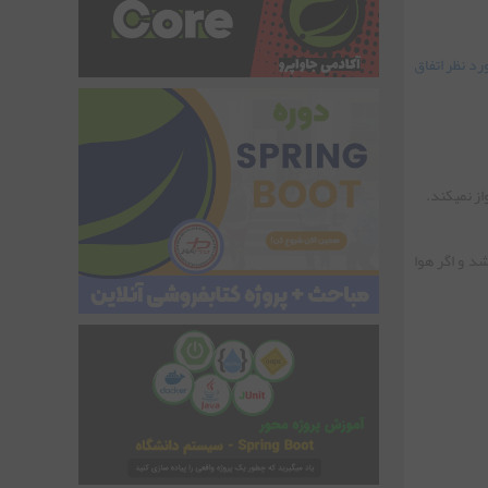
ه مورد نظر اتفاق
هواپیما پرواز می کند. درصورتی هواپیما پرواز میکند که هوا صاف باشد: شرط صاف بودن هوا بر قرار و درست (true) باشد و اگر هوا