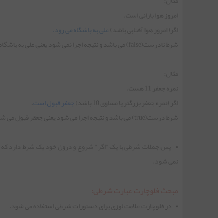
مثال:
امروز هوا بارانی است.
جلسه بیست و یکم | کلمه کلیدی final
اگر( امروز هوا آفتابی باشد)
علی به باشگاه می رود.
شرط نادرست(false) می باشد و نتیجه اجرا نمی شود یعنی علی به باشگاه نمی رود چون امروز هوا بارانی است و آفتابی نیست.
جلسه بیست و دوم | Overriding در جاوا
مثال:
نمره جعفر 11 هست.
جلسه بیست و سوم | Polymorphism( چند ریختی)
اگر (نمره جعفر بزرگتر یا مساوی 10 باشد)
جعفر قبول است
.
شرط درست(true) می باشد و نتیجه اجرا می شود یعنی جعقر قبول می شود چون نمره جعفر 11 هست و از 10 بیشتر است.
جلسه بیست و چهارم | چندریختی را بهتر یادبگیرید
جلسه بیست و پنجم | Abstraction( انتزاع)
نمی شود.
مبحث فلوچارت عبارت شرطی:
جلسه بیست و ششم | Encapsulation(کپسوله سازی)
• در فلوچارت علامت لوزی برای دستورات شرطی استفاده می شود.