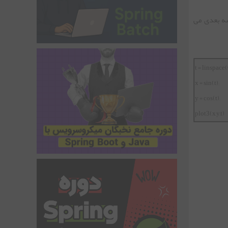
ای سه بعدی می
t = linspace
x = sin(t);
y = cos(t);
plot3(x,y,t)