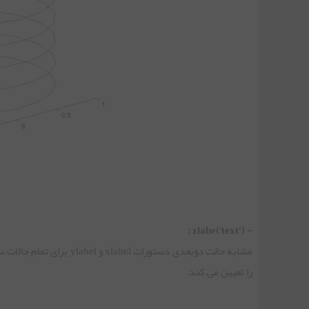
جلسه هجدهم | رسم نمودار سه بعدی در متلب
جلسه نوزدهم | محاسبات نمادین در متلب
جلسه بیستم(آخر) | ادامه محاسبات نمادین در متلب
- zlabe(‘text’) :
را تعیین می کند.