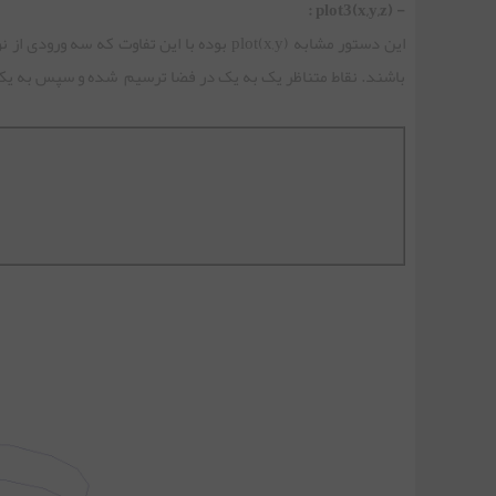
- plot3(x,y,z) :
این دستور مشابه plot(x,y) بوده با این تفا
جلسه دوازدهم | آرایه‌های چندبعدی در متلب
باشند. نقاط متناظر یک به یک در فضا ترسیم شده و سپس به یک
جلسه سیزدهم | حلقه ها و دستورات شرطی در متلب
جلسه چهاردهم | ساختارها(structures) در متلب
جلسه پانزدهم | توابع در متلب
جلسه شانزدهم | رسم نمودار دوبعدی در متلب
جلسه هفدهم | ادامه رسم نمودار دوبعدی در متلب