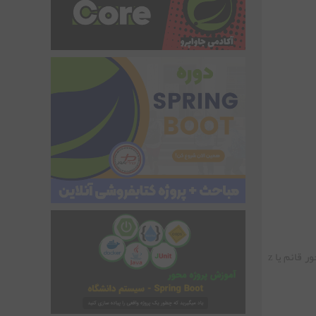
مشابه حالت دوبعدی دستورات xlabel و ylabel برای تمام حالات سه بعدی نیز عمل می کنند. دستور zlabel هم به طریق مشابه عنوان برچسب محور قائم یا z