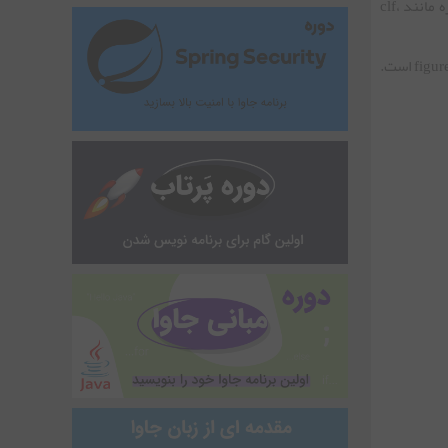
نکته: دستورات رسم نمودارهای سه بعدی همگی در یک figure رسم می شوند. بنابراین دستورات گفته شده مرتبط با اعمال تغییرات در این پنجره مانند clf،
برای تغییر زاویه دید نمودار سه بعدی به طرق مختلفی می توان عمل کرد. ساده ترین راه استفاده از ابزار rotate در قسمت نوار ابزار بالای پنجره ی figure است.