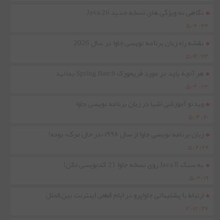
نگاهی به ویژگی های نسخه جدید Java 26
۵/۴/۲۴
نقشه راه زبان برنامه نویسی جاوا در سال 2026
۵/۴/۲۳
هر آنچه باید در مورد فریم‌ورک Spring Batch بدانید
۵/۴/۲۳
ویدئو آموزشی اشیا در زبان برنامه نویسی جاوا
۵/۴/۲۰
زبان برنامه نویسی جاوا از سال ۱۹۹۶ «در حال مرگ» بوده!
۵/۲/۲۲
به سبک Java 8 روی نسخه جاوا 21 کدنویسی نکن!
۵/۲/۱۹
ارتباط با پشتیبانی جاواپرو در ایام قطعی اینترنت بین الملل
۴/۱۲/۲۶