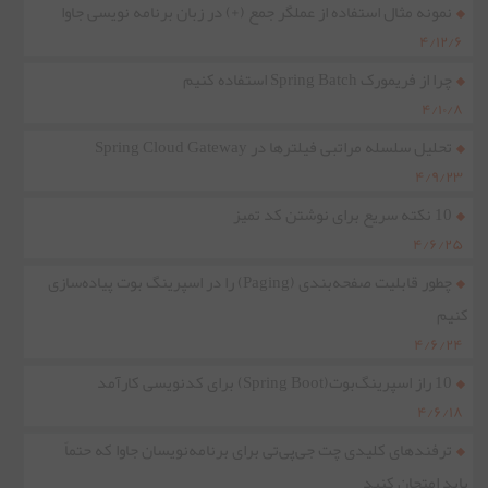
نمونه مثال استفاده از عملگر جمع (+) در زبان برنامه نویسی جاوا
۴/۱۲/۶
چرا از فریمورک Spring Batch استفاده کنیم
۴/۱۰/۸
تحلیل سلسله مراتبی فیلترها در Spring Cloud Gateway
۴/۹/۲۳
10 نکته سریع برای نوشتن کد تمیز
۴/۶/۲۵
چطور قابلیت صفحه‌بندی (Paging) را در اسپرینگ بوت پیاده‌سازی
کنیم
۴/۶/۲۴
10 راز اسپرینگ‌بوت(Spring Boot) برای کدنویسی کارآمد
۴/۶/۱۸
ترفندهای کلیدی چت جی‌پی‌تی برای برنامه‌نویسان جاوا که حتماً
باید امتحان کنید