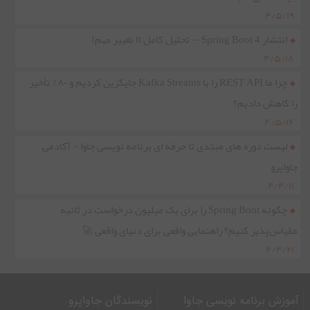
۴/۵/۱۹
انتشار Spring Boot 4 — تحلیل کامل ۱۱ تغییر مهم!
۴/۵/۱۸
چرا ما REST API را با Kafka Streams جایگزین کردیم و ۸۰٪ تأخیر
را کاهش دادیم؟
۴/۵/۱۶
لیست دوره های مبتدی تا حرفه ای برنامه نویسی جاوا - آکادمی
جاواپرو
۴/۴/۱۱
چگونه Spring Boot را برای یک میلیون درخواست در ثانیه
مقیاس‌پذیر کنیم؟ راهنمایی واقعی برای دنیای واقعی 🚀
۴/۳/۲۱
آموزش برنامه نویسی جاوا
نویسندگان جاواپرو