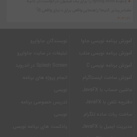
چگونه Spring Boot را برای یک میلیون درخواست در ثانیه
مقیاس‌پذیر کنیم؟ راهنمایی واقعی برای دنیای واقعی 🚀
۴/۳/۲۱
آموزش برنامه نویسی جاوا
نویسندگان جاواپرو
آموزش برنامه نویسی متلب
تبلیغات در سایت جاواپرو
آموزش برنامه نویسی C
Splash Screen در اندروید
آموزش ساخت اینستاگرام
انجام پروژه های برنامه
ماشین حساب با JavaFX
نویسی
دفترچه تلفن با JavaFX
تدریس خصوصی برنامه
ساخت ربات ساده تلگرام
نویسی
مدیریت ایمیل با JavaFX
پادکست های برنامه نویسی