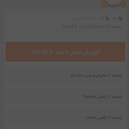
۱۴۰۲/۳/۵ جمعه
)
0
(
)
0
(
جلسه 33 | KeyEvent در JavaFX
آموزش صفر تا صد JavaFX
جلسه 1 | معرفی و نصب javafx
جلسه 2 | کلاس Button
جلسه 3 | کلاس Label