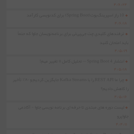
۴/۶/۲۴
10 راز اسپرینگ‌بوت(Spring Boot) برای کدنویسی کارآمد
۴/۶/۱۸
ترفندهای کلیدی چت جی‌پی‌تی برای برنامه‌نویسان جاوا که حتماً
باید امتحان کنید
۴/۵/۱۹
انتشار Spring Boot 4 — تحلیل کامل ۱۱ تغییر مهم!
۴/۵/۱۸
چرا ما REST API را با Kafka Streams جایگزین کردیم و ۸۰٪ تأخیر
را کاهش دادیم؟
۴/۵/۱۶
لیست دوره های مبتدی تا حرفه ای برنامه نویسی جاوا - آکادمی
جاواپرو
۴/۴/۱۱