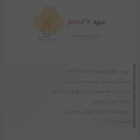
جلسه 4 | کلاس TextField
جلسه 5 | کلاس RadioButton
جلسه 6 | کلاس CheckBox
دوره : آموزش صفر تا صد JavaFX
جلسه 7 | کلاس ComboBox
مدرس: مهندس اویس حسن بایزید
پیش نیاز: مفاهیم پایه ای
جاوا
و شی گرایی
فرمت آموزش:ویدیو
جلسه 8 | کلاس ChoiceBox
تهیه کننده: سایت آموزشی جاواپرو
قیمت: رایگان
جلسه 9 | کلاس ChoiceBox