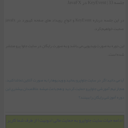
جلسه 33 | KeyEvent در JavaFX
جلسه 10 | کلاس Slider
در این جلسه درباره KeyEvent و انواع رویداد های صفحه کیبورد در javafx
صحبت خواهیم کرد.
جلسه 11 | کلاس ImageView
این دوره به صورت ویدیویی می باشد و به صورت رایگان در سایت جاوا پرو منتشر
جلسه 12 | کلاس WebView
شده است.
جلسه 13 | کلاس ToggleButton
آیا می دانید اگر در سایت جاواپرو بمانید و ویدیوها را به صورت آنلاین تماشا کنید،
هم از تیم آموزشی جاواپرو حمایت کردید و هم باعث میشه علاقمندان بیشتری این
جلسه 14 | کلاس HyperLink
دوره آموزشی رایگان را ببینند؟
جلسه 15 | کلاس ScrollBar
ادامه حیات سایت جاواپرو به حمایت مالی (دونیت) از طرف شما کاربر