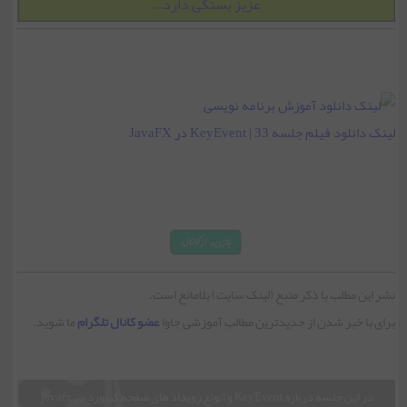
عزیز بستگی دارد...
جلسه 16 | کلاس ToolTip
جلسه 17 | کلاس DatePicker
لینک دانلود فیلم جلسه 33 | KeyEvent در JavaFX
جلسه 18 | کلاس ColorPicker
جلسه 19 | کلاس FileChooer
جلسه 20 | کلاس HTMLEditor
نشر این مطلب با ذکر منبع (لینک سایت) بلامانع است.
برای با خبر شدن از جدیدترین مطالب آموزشی جاوا
عضو کانال تلگرام
ما شوید.
جلسه 21 | کلاس Pagination
در این جلسه درباره KeyEvent و انواع رویداد های صفحه کیبورد در javafx