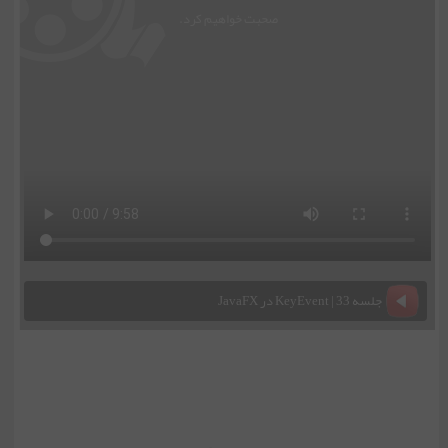
صحبت خواهیم کرد.
جلسه 22 | کلاس List View
جلسه 23 | کلاس Table View
جلسه 24 | کلاس HBox-VBox
جلسه 25 | کلاس Border Pane
جلسه 33 | KeyEvent در JavaFX
جلسه 26 | کلاس ScrollPane
جلسه 27 | کلاس FlowPane