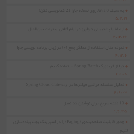
به سبک Java 8 روی نسخه جاوا 21 کدنویسی نکن!
۵/۲/۱۹
ارتباط با پشتیبانی جاواپرو در ایام قطعی اینترنت بین الملل
۴/۱۲/۲۶
نمونه مثال استفاده از عملگر جمع (+) در زبان برنامه نویسی جاوا
۴/۱۲/۶
چرا از فریمورک Spring Batch استفاده کنیم
۴/۱۰/۸
تحلیل سلسله مراتبی فیلترها در Spring Cloud Gateway
۴/۹/۲۳
10 نکته سریع برای نوشتن کد تمیز
۴/۶/۲۵
چطور قابلیت صفحه‌بندی (Paging) را در اسپرینگ بوت پیاده‌سازی
کنیم