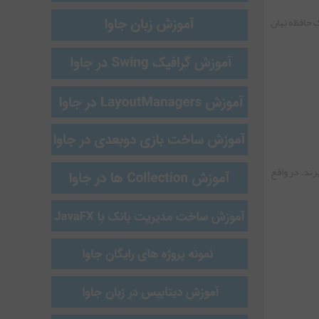
یک حافظه نهان
یرند. در واقع