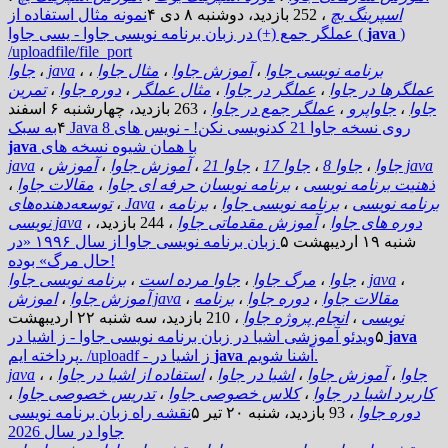
اسپرینگ بچ
،
252 بازدید
،
دوشنبه ۸ دی ۴
نمونه مثال استفاده از
)
java
- یسی جاوا (
عملگر جمع (+) در زبان برنامه نویسی جاوا
/uploadfile/file_port
برنامه نویسی جاوا
،
آموزش جاوا
،
مثال جاوا
،
،
java
،
جاوا
عملگرها در جاوا
،
عملگر در جاوا
،
مثال عملگر
،
دوره جاوا
،
تمرین
جاوا
،
جاواپرو
،
عملگر جمع در جاوا
،
263 بازدید
،
چهارشنبه ۶ اسفند
به سبک Java 8 روی نسخه جاوا 21 کدنویسی نکن!
- نویس های
۴
با همان شیوه نسخه های
java
آموزش java
جاوا
،
جاوا 8
،
جاوا 17
،
جاوا 21
،
آموزش جاوا
،
،
java
ذهنیت برنامه نویسی
،
برنامه نویسان حرفه ای جاوا
،
مقالات جاوا
،
برنامه نویسی
،
برنامه نویسی جاوا
،
برنامه
،
توسعه‌دهنده‌های Java
،
دوره های جاوا
،
آموزش مقدماتی جاوا
،
244 بازدید
،
،
نویسی java
شنبه ۱۹ اردیبهشت ۵
زبان برنامه نویسی جاوا از سال ۱۹۹۶ «در
حال مرگ» بوده!
،
java
،
جاوا
،
مرگ جاوا
،
جاوا مرده است
،
برنامه نویسی جاوا
مقالات جاوا
،
دوره جاوا
،
برنامه
،
اموزش java
آموزش جاوا
،
نویسی
،
انجام پروژه جاوا
،
210 بازدید
،
سه شنبه ۲۲ اردیبهشت
java
- ز اشیا در
۵
ویدئو آموزشی اشیا در زبان برنامه نویسی جاوا
آشنا شویم.
java
پرداخته ایم. /uploadf - ز اشیا در
جاوا
،
آموزش جاوا
،
اشیا در جاوا
،
استفاده از اشیا در جاوا
،
،
java
کاربرد اشیا در جاوا
،
کلاس خصوصی جاوا
،
تدریس خصوصی جاوا
،
دوره جاوا
،
93 بازدید
،
شنبه ۲۰ تیر ۵
نقشه راه زبان برنامه نویسی
جاوا در سال 2026