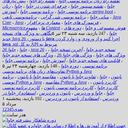
نقشه راه زبان برنامه نویسی جاوا
،
نقشه راه جاوا
،
پیش نیازهای
جاوا
،
نقشه سینیور جاوا
،
حرفه ای شدن در جاوا
،
جاوا
،
زبان
،
آموزش spring boot
برنامه نویسی جاوا
،
برنامه نویسی جاوا
،
Java
،
مبانی جاوا
،
برنامه نویسی شی گرایی
،
برنامه‌نویسی تابعی
،
فریمورک های جاوا
،
معماری نرم افزار
،
Java
،
Core
هوش مصنوعی و جاوا
،
دوره های
،
مفهوم Context
Microserviceها
،
جاوا
،
247 بازدید
،
سه شنبه ۲۳ تیر ۵
نگاهی به ویژگی های نسخه
اجرا کنید و از ورودی و - وارد کردن
java
- با دستور
جدید Java 26
.sql به کل API مربوط به
java
نسخه جدید جاوا
،
آخرین نسخه جاوا
،
،
java 26
،
جاوا
،
جاوا 26
ویژگی های جاوا
،
ویژگی های جاوا 26
،
ویژگی های نسخه جدید جاوا
،
قابلیت های نسخه جدید جاوا
،
آموزش جاوا
،
برنامه نویسی جاوا
،
برنامه نویسی
،
دوره جاوا
،
148 بازدید
،
چهارشنبه ۲۴ تیر ۵
تفاوت‌های زبان های برنامه نویسی Python و Java
پایتون
،
جاوا
،
تفاوت جاوا با پایتون
،
مقایسه جاوا با پایتون
،
برنامه
کاربرد پایتون
،
،
مقایسه Python و Java
،
نویسی Python و Java
کاربرد جاوا
،
کاربرد برنامه نویسی پایتون
،
کاربرد برنامه نویسی
جاوا
،
جاوا و وردپرس
،
پایتون و وردپرس
،
استفاده از جاوا در
وردپرس
،
استفاده از پایتون در وردپرس
،
102 بازدید
،
پنجشنبه ۱
مرداد ۵
بعدی
5
4
3
2
1