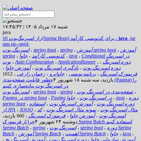
شنبه ۱۷ مرداد ۱۴۰۵ | ۱۷:۴۵:۳۲
java
-jar
java
-
10 راز اسپرینگ‌بوت(Spring Boot) برای کدنویسی کارآمد
app.jar--seed-
آموزش
،
آموزش spring boot
،
spring
،
spring boot
،
اسپرینگ بوت
Conditional در اسپرینگ
،
java
،
کدنویسی کارآمد
،
جاوا
،
spring
دوره اسپرینگ
،
،
ApplicationRunner
،
Auto Configuration
،
بوت
دوره اسپرینگ بوت
،
یادگیری اسپرینگ بوت
،
آموزش جاوا
،
فریمورک اسپرینگ
،
برنامه نویسی
،
جاواپرو
،
رحمان زارعی
،
1012
بازدید
،
سه شنبه ۱۸ شهریور ۴
چطور قابلیت صفحه‌بندی (Paging) را
در اسپرینگ بوت پیاده‌سازی کنیم
،
صفحه‌بندی در اسپرینگ بوت
،
spring
،
spring boot
،
اسپرینگ بوت
دوره
،
java
،
Paging در اسپرینگ بوت
،
جاوا
،
Paging در spring boot
دوره اسپرینگ بوت
،
آموزش اسپرینگ بوت
،
استفاده
،
spring boot
مثال اسپرینگ بوت
،
نمونه مثال اسپرینگ بوت
،
کد
،
JOOQ
،
از JPA
اسپرینگ بوت
،
آموزش جاوا
،
فریمورک اسپرینگ
،
660 بازدید
،
چرا از فریمورک Spring Batch استفاده کنیم
دوشنبه ۲۴ شهریور ۴
دوره Spring
،
spring boot
،
اسپرینگ بوت
،
spring
،
Spring Batch
،
java
،
جاوا
،
اهمیت Spring Batch
،
آموزش Spring Batch
،
Batch
آموزش سازمانی جاوا
،
دوره اسپرینگ بوت
،
آموزش اسپرینگ بچ
،