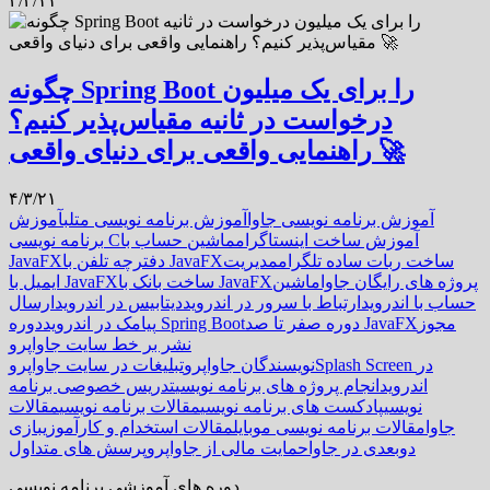
۴/۴/۱۱
چگونه Spring Boot را برای یک میلیون
درخواست در ثانیه مقیاس‌پذیر کنیم؟
راهنمایی واقعی برای دنیای واقعی 🚀
۴/۳/۲۱
آموزش برنامه نویسی جاوا
آموزش برنامه نویسی متلب
آموزش
آموزش ساخت اینستاگرام
ماشین حساب با
برنامه نویسی C
ساخت ربات ساده تلگرام
مدیریت
دفترچه تلفن با JavaFX
JavaFX
پروژه های رایگان جاوا
ماشین
ساخت بانک با JavaFX
ایمیل با JavaFX
حساب با اندروید
ارتباط با سرور در اندروید
دیتابیس در اندروید
ارسال
مجوز
دوره صفر تا صد JavaFX
دوره Spring Boot
پیامک در اندروید
نشر بر خط سایت جاواپرو
Splash Screen در
نویسندگان جاواپرو
تبلیغات در سایت جاواپرو
اندروید
انجام پروژه های برنامه نویسی
تدریس خصوصی برنامه
نویسی
پادکست های برنامه نویسی
مقالات برنامه نویسی
مقالات
جاوا
مقالات برنامه نویسی موبایل
مقالات استخدام و کارآموزی
بازی
دوبعدی در جاوا
حمایت مالی از جاواپرو
پرسش های متداول
دوره های آموزشی برنامه نویسی