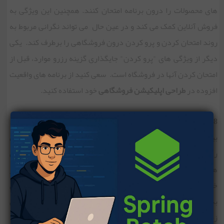
های محصولات را درون برنامه امتحان کنند. همچنین این ویژگی به
فروش آنلاین کمک می کند و در عین حال می تواند نگرانی مربوط به
روند امتحان کردن و پرو کردن درون فروشگاهی را برطرف کند. یکی
دیگر از ویژگی های "پرو کردن" جایگذاری گزینه رزرو موارد، قبل از
امتحان کردن آنها در فروشگاه است. سعی کنید از برنامه های واقعیت
افزوده در
طراحی اپلیکیشن فروشگاهی
خود استفاده کنید.
8- برنامه های وفادارسازی مشتری
بیش از 70 درصد مصرف کنندگان دسترسی سریع و انلاین به پاداش
را ترجیح می دهند. دسترسی سریع و آنلاین مشتریان به کوپن
هایشان، راهی عالی برای شرکت ها به منظور پیگیری و تشویق رفتار
خرید است. شرکت های خدمات گرا از ترکیب برنامه های وفادارسازی
به تلفن همراه در استراتژی تعامل مشتری در فروشگاه، چیزهای
زیادی کسب می کنند.