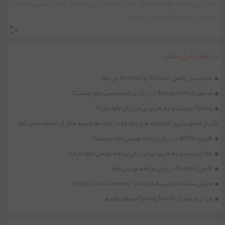
سفارش پروژه جاوا
Spring در جاوا
آموزش Spring
دوره Spring
کلاس خصوصی Spring
،
،
،
،
،
زبان جاوا
آموزش رایگان جاوا
دوره جاوا
،
،
،
مرتبط با این بخش
تفاوت بین کلاس Abstract و Interface در جاوا
فریمورک Spring boot در زبان برنامه نویسی جاوا چیست؟
Spring چیست و چه کاربردی در زبان جاوا دارد؟
یکی از محبوب ترین کتابخانه های جاوا که در بانک ها و بیمه ها از آن استفاده می شود
کاربرد JBPM در زبان برنامه نویسی جاوا چیست؟
Ant چیست و چه کاربردی در زبان برنامه نویسی جاوا دارد؟
کلاس Scanner در زبان برنامه نویسی جاوا
تحلیل سلسله مراتبی فیلترها در Spring Cloud Gateway
چرا از فریمورک Spring Batch استفاده کنیم