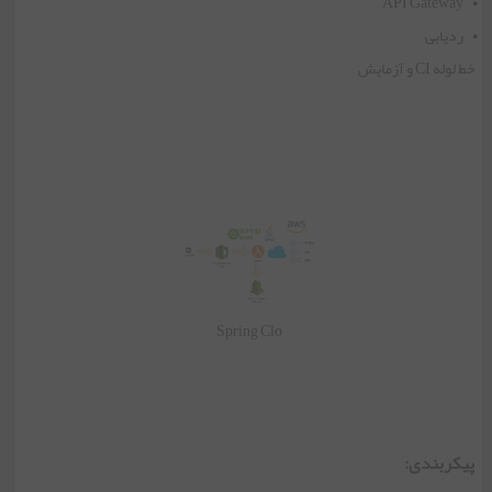
• API Gateway
• ردیابی
خط لوله CI و آزمایش
Spring Clo
پیکربندی: