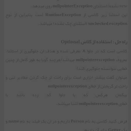
new نشده) استثنای
nullpointerException
روی میدهد.
این استثنا زیر کلاسی از
RuntimeException
است بنابراین از نوع
unchecked exception
(استثنای چک نشده) میباشد.
راه حل : استفاده از کلاس Optional
کلاسی است که در جاوا
۸
معرفی شده و هدف ان جلوگیری از استثناء
معروف
nullpointerexception
میباشد(هرچند گویا به طور کامل از چنین
خطایی نتوانسته جلوگیری کند)
میتوان گفت بیشتر ابزاری است برای راحت تر چک کردن مقادیر تهی و
راحت تر گریختن از خطای
nullpointerexception
بیگمان هرکس که با جاوا کد زده باشد با
خطای
nullpointerexception
اشنا میباشد.
فرض کنید کلاسی به نام
Person
داریم و در ان یک فیلد به نام
name
و
یک
Getter
برای آن داریم: