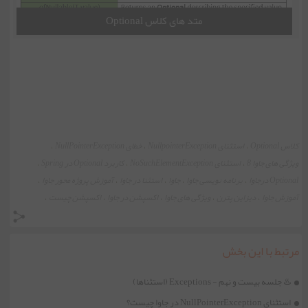
متد های کلاس Optional
کلاس Optional
استثنای NullpointerException
خطای NullPointerException
،
،
،
ویژگی های جاوا 8
استثنای NoSuchElementException
کاربرد Optional در Spring
،
،
،
Optional درجاوا
برنامه نویسی جاوا
جاوا
استثنا در جاوا
آموزش پروژه محور جاوا
،
،
،
،
،
آموزش جاوا
دیزاین پترن
ویژگی های جاوا
اکسپشن در جاوا
اکسپشن چیست
،
،
،
،
،
مرتبط با این بخش
♨️ جلسه بیست و نهم - Exceptions (استثناها)
استثنای NullPointerException در جاوا چیست؟