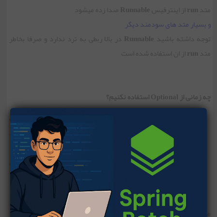
متد
run
از اینترفیس
Runnable
صدا زده میشود
و بسیار متد های سودمند دیگر
توجه داشته باشید
Runnable
در بالا ربطی به ترد ندارد و صرفا بخاطر
متد
run
از ان استفاده شده است
چه زمانی از Optional استفاده نکنیم؟
بعنوان نوع خروجی
Getter
های یک
POJO
از Optional استفاده
نکنید (بنابراین در DTO ، Entity و.. استفاده از Optional توصیه
نمیشود)
در کلاس هایی که
Serializable
هستند استفاده نکنید .به این
دلیل که داده ای ناخواسته نمایش داده خواهد شد .
مثال :