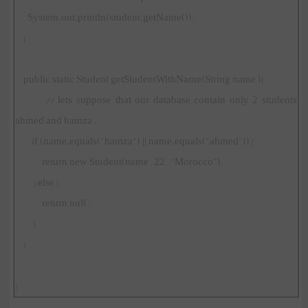
System.out.println(student.getName());
}
public static Student getStudentWithName(String name ){
// lets suppose that our database contain only 2 students
ahmed and hamza .
if (name.equals("hamza") || name.equals("ahmed")) {
return new Student(name , 22 , "Morocco");
} else {
return null ;
}
}
}