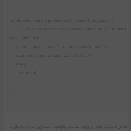
}
public static Student getStudentWithName(String name ){
// lets suppose that our database contain only 2 students
ahmed and hamza .
if (name.equals("hamza") || name.equals("ahmed")) {
return new Student(name , 22 , "Morocco");
} else {
return null ;
}
}
}
ممکن است اگر مقداری وجود نداشت بخواهید استثنایی به راه بیاندازید :