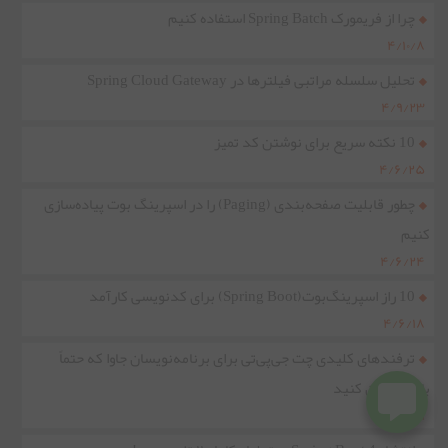
چرا از فریمورک Spring Batch استفاده کنیم
۴/۱۰/۸
تحلیل سلسله مراتبی فیلترها در Spring Cloud Gateway
۴/۹/۲۳
10 نکته سریع برای نوشتن کد تمیز
۴/۶/۲۵
چطور قابلیت صفحه‌بندی (Paging) را در اسپرینگ بوت پیاده‌سازی
کنیم
۴/۶/۲۴
10 راز اسپرینگ‌بوت(Spring Boot) برای کدنویسی کارآمد
۴/۶/۱۸
ترفندهای کلیدی چت جی‌پی‌تی برای برنامه‌نویسان جاوا که حتماً
باید امتحان کنید
۴/۵/۱۹