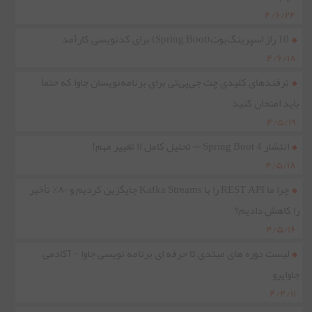
۴/۶/۲۴
10 راز اسپرینگ‌بوت(Spring Boot) برای کدنویسی کارآمد
۴/۶/۱۸
ترفندهای کلیدی چت جی‌پی‌تی برای برنامه‌نویسان جاوا که حتماً
باید امتحان کنید
۴/۵/۱۹
انتشار Spring Boot 4 — تحلیل کامل ۱۱ تغییر مهم!
۴/۵/۱۸
چرا ما REST API را با Kafka Streams جایگزین کردیم و ۸۰٪ تأخیر
را کاهش دادیم؟
۴/۵/۱۶
لیست دوره های مبتدی تا حرفه ای برنامه نویسی جاوا - آکادمی
جاواپرو
۴/۴/۱۱