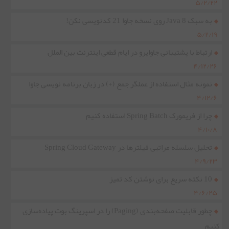
۵/۲/۲۲
به سبک Java 8 روی نسخه جاوا 21 کدنویسی نکن!
۵/۲/۱۹
ارتباط با پشتیبانی جاواپرو در ایام قطعی اینترنت بین الملل
۴/۱۲/۲۶
نمونه مثال استفاده از عملگر جمع (+) در زبان برنامه نویسی جاوا
۴/۱۲/۶
چرا از فریمورک Spring Batch استفاده کنیم
۴/۱۰/۸
تحلیل سلسله مراتبی فیلترها در Spring Cloud Gateway
۴/۹/۲۳
10 نکته سریع برای نوشتن کد تمیز
۴/۶/۲۵
چطور قابلیت صفحه‌بندی (Paging) را در اسپرینگ بوت پیاده‌سازی
کنیم