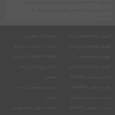
چگونه Spring Boot را برای یک میلیون درخواست در ثانیه
مقیاس‌پذیر کنیم؟ راهنمایی واقعی برای دنیای واقعی 🚀
۴/۳/۲۱
آموزش برنامه نویسی جاوا
نویسندگان جاواپرو
آموزش برنامه نویسی متلب
تبلیغات در سایت جاواپرو
آموزش برنامه نویسی C
Splash Screen در اندروید
آموزش ساخت اینستاگرام
انجام پروژه های برنامه
ماشین حساب با JavaFX
نویسی
دفترچه تلفن با JavaFX
تدریس خصوصی برنامه
ساخت ربات ساده تلگرام
نویسی
مدیریت ایمیل با JavaFX
پادکست های برنامه نویسی