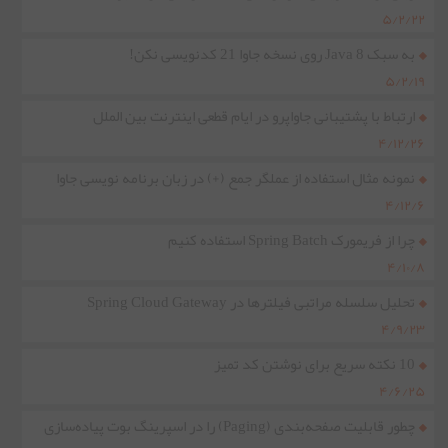
۵/۲/۲۲
به سبک Java 8 روی نسخه جاوا 21 کدنویسی نکن!
۵/۲/۱۹
ارتباط با پشتیبانی جاواپرو در ایام قطعی اینترنت بین الملل
۴/۱۲/۲۶
نمونه مثال استفاده از عملگر جمع (+) در زبان برنامه نویسی جاوا
۴/۱۲/۶
چرا از فریمورک Spring Batch استفاده کنیم
۴/۱۰/۸
تحلیل سلسله مراتبی فیلترها در Spring Cloud Gateway
۴/۹/۲۳
10 نکته سریع برای نوشتن کد تمیز
۴/۶/۲۵
چطور قابلیت صفحه‌بندی (Paging) را در اسپرینگ بوت پیاده‌سازی