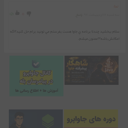
ندا
)
2
(
)
(
سه شنبه ۱۷ اردیبهشت ۹۸
پاسخ
سلام ببخشيد چندتا برنامه ي جاوا هست بفرستم مي تونيد برام حل کنيد؟اگه 
امکانش باشه؟؟ممنون ميشم.