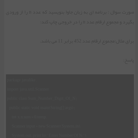
صورت سوال : برنامه ای به زبان جاوا بنویسید که عدد n را از ورودی
بگیرد و مجموع ارقام عدد n را در خروجی چاپ کند:
برای مثال:مجموع ارقام عدد 452 برابر 11 می باشد.
پاسخ:
package javalike ;
import java.util.Scanner;
public class Sum_Number_Digit_Of_N {
public static void main(String[] args) {
int x, n, sum = 0, temp;
Scanner input = new Scanner(System.in);
System.out. print ln("Enter Number Of N:");