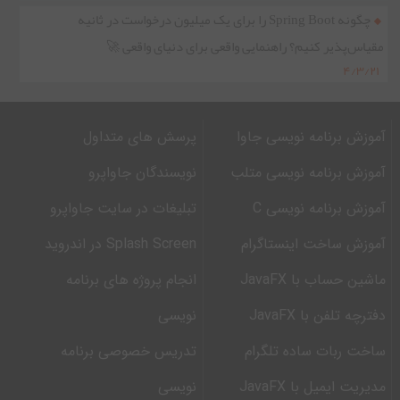
چگونه Spring Boot را برای یک میلیون درخواست در ثانیه
مقیاس‌پذیر کنیم؟ راهنمایی واقعی برای دنیای واقعی 🚀
۴/۳/۲۱
آموزش برنامه نویسی جاوا
پرسش های متداول
آموزش برنامه نویسی متلب
نویسندگان جاواپرو
آموزش برنامه نویسی C
تبلیغات در سایت جاواپرو
آموزش ساخت اینستاگرام
Splash Screen در اندروید
ماشین حساب با JavaFX
انجام پروژه های برنامه
دفترچه تلفن با JavaFX
نویسی
ساخت ربات ساده تلگرام
تدریس خصوصی برنامه
مدیریت ایمیل با JavaFX
نویسی