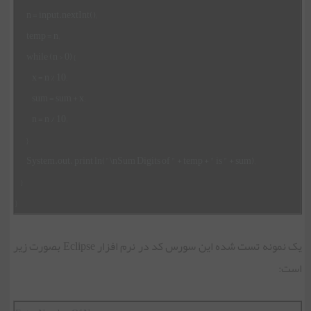
n = input.nextInt();
temp = n;
while (n > 0) {
x = n % 10;
sum = sum + x;
n = n / 10;
}
System.out. print ln("\nSum Digits of " + temp + " is " + sum);
}
}
یک نمونه تست شده این سورس کد در نرم افزار Eclipse بصورت زیر
است: