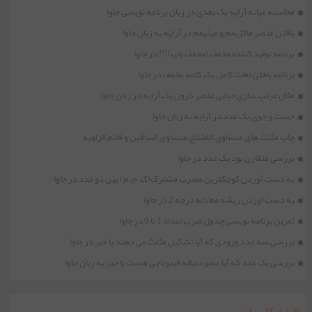
محاسبه میانه آرایه یک بعدی در زبان برنامه نویسی جاوا
یافتن عنصر ماکزیمم و مینیمم در آرایه به زبان جاوا
برنامه تولید کننده مخفف (مخفف یاب)!!! در جاوا
برنامه یافتن لغات کامل یک کلمه مخفف در جاوا
مثال مرتب سازی حبابی عنصر درون یک آرایه در زبان جاوا
جست و جوی یک عدد در آرایه به زبان جاوا
چاپ مثلث های متساوی الاضلاع،متساوی الساقین و قائم الزاویه
بررسی متقارن بود یک عدد در جاوا
به دست آوردن کوچکترین مضرب مشترک(ک.م.م) بین دو عدد در جاوا
به دست اوردن ریشه معادله درجه 2 در جاوا
تمرین برنامه نویسی جدول ضرب اعداد 1 تا 9 در جاوا
بررسی سه عدد ورودی که آیا تشکیل مثلث می دهند یا خیر در جاوا
بررسی یک عدد که آیا عضو دنباله فیبوناچی هست یا خیر به زبان جاوا
نظرات کاربران