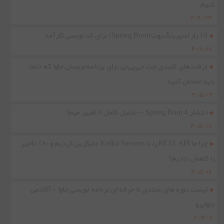
کنیم
۴/۶/۲۴
10 راز اسپرینگ‌بوت(Spring Boot) برای کدنویسی کارآمد
۴/۶/۱۸
ترفندهای کلیدی چت جی‌پی‌تی برای برنامه‌نویسان جاوا که حتماً
باید امتحان کنید
۴/۵/۱۹
انتشار Spring Boot 4 — تحلیل کامل ۱۱ تغییر مهم!
۴/۵/۱۸
چرا ما REST API را با Kafka Streams جایگزین کردیم و ۸۰٪ تأخیر
را کاهش دادیم؟
۴/۵/۱۶
لیست دوره های مبتدی تا حرفه ای برنامه نویسی جاوا - آکادمی
جاواپرو
۴/۴/۱۱