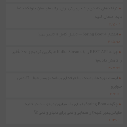
ترفندهای کلیدی چت جی‌پی‌تی برای برنامه‌نویسان جاوا که حتماً
باید امتحان کنید
۴/۵/۱۹
انتشار Spring Boot 4 — تحلیل کامل ۱۱ تغییر مهم!
۴/۵/۱۸
چرا ما REST API را با Kafka Streams جایگزین کردیم و ۸۰٪ تأخیر
را کاهش دادیم؟
۴/۵/۱۶
لیست دوره های مبتدی تا حرفه ای برنامه نویسی جاوا - آکادمی
جاواپرو
۴/۴/۱۱
چگونه Spring Boot را برای یک میلیون درخواست در ثانیه
مقیاس‌پذیر کنیم؟ راهنمایی واقعی برای دنیای واقعی 🚀
۴/۳/۲۱