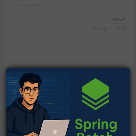
*
متن پیام
ارسال نظر
1 نظر
amir.za
)
0
(
)
(
چهارشنبه ۸ بهمن ۹۹
پاسخ
عالي بود ش  خسته نباشيد