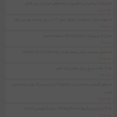
ارتباط با پشتیبانی جاواپرو در ایام قطعی اینترنت بین الملل
۴/۱۲/۲۶
نمونه مثال استفاده از عملگر جمع (+) در زبان برنامه نویسی جاوا
۴/۱۲/۶
چرا از فریمورک Spring Batch استفاده کنیم
۴/۱۰/۸
تحلیل سلسله مراتبی فیلترها در Spring Cloud Gateway
۴/۹/۲۳
10 نکته سریع برای نوشتن کد تمیز
۴/۶/۲۵
چطور قابلیت صفحه‌بندی (Paging) را در اسپرینگ بوت پیاده‌سازی
کنیم
۴/۶/۲۴
10 راز اسپرینگ‌بوت(Spring Boot) برای کدنویسی کارآمد
۴/۶/۱۸