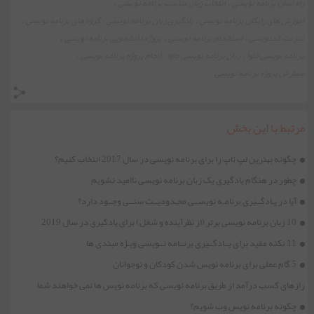
راه اسان برنامه نویسی
انتخاب زبان مناسب برنامه نویسی
،
،
اموزش های رایگان برنامه نویسی
یادگیری زبان برنامه نویسی
گروه های برنامه نویسی
،
،
،
سرعت کدنویسی
استخدام برنامه نویسی
پروژه دانشجویی برنامه نویسی
،
،
،
برنامه نویسی جاوا
زبان برنامه نویسی جاوا
انجام پروژه برنامه نویسی
،
،
،
سفارش پروژه برنامه نویسی
،
مرتبط با این بخش
چگونه بهترین لپ تاپ را برای برنامه نویسی در سال 2017 انتخاب کنیم؟
چطور در هنگام یادگیری یک زبان برنامه نویسی ناامید نشویم
آیا در یـادگــیری برنامـه نویســی محـدودیــت سنــی وجــود دارد؟
10 زبان برنامه نویسی برتر (از نظرآینده و شغل) برای یادگیری در سال 2019
11 نکته مفید برای یــادگــیری برنــامه نــویسی ویـژه مبتدی ها
5 گام عملی برای برنامه نویس شدن کودکان و نوجوانان
رازهای کسب درآمد از طریق برنامه نویسی که برنامه نویس ها نمی خواهند شما
بدانید!
چگونه برنامه نویس وب شویم؟