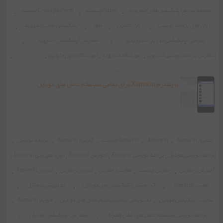
توسعه سریع اپلیکیشن های اندروید
،
Native چیست
،
Cross platform چیست
،
زبان های برنامه نویسی
،
زبان کاتلین
،
جاوا
،
اپلیکیشن بومی اندروید
،
طراحی اپلیکیشن موبایل اندرویدی
،
سفارش اپلیکیشن اندروید
،
4081 بازدید
سفارش برنامه نویسی اندروید
،
آموزشگاه اندروید
،
آموزشگاه جاوا
،
جاواپرو
،
،
دوشنبه ۱ دی ۹۹
با پلتفرم Xamarin برای تمامی سیستم عامل های موبایل
اپلیکیشن جذاب بسازید
پلتفرم Xamarin
،
Xamarin
،
Xamarin چیست
،
کاربرد Xamarin
،
برنامه نویسی
،
برنامه نویسی موبایل
،
برنامه نویسی Xamarin
،
آموزش Xamarin
،
دوره آموزشی Xamarin
،
آموزش زامارین
،
زامارین چیست
،
معایب زامارین
،
مزایای زامارین
،
مزایای Xamarin
،
معایب Xamarin
،
کدنویسی اپلیکیشن های موبایل
،
کدنویسی موبایل
،
ساخت اپلیکیشن موبایل
،
کدنویسی تمام سیستم عامل های موبایل
،
فواید Xamarin
،
برنامه نویسی سیستم عامل های تلفن همراه
،
سفارش اپلیکیشن موبایل
،