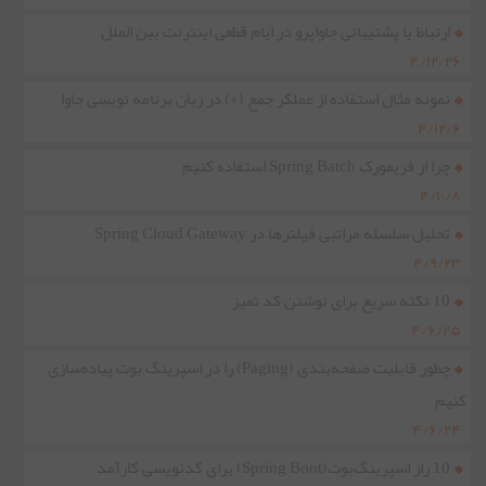
ارتباط با پشتیبانی جاواپرو در ایام قطعی اینترنت بین الملل
۴/۱۲/۲۶
نمونه مثال استفاده از عملگر جمع (+) در زبان برنامه نویسی جاوا
۴/۱۲/۶
چرا از فریمورک Spring Batch استفاده کنیم
۴/۱۰/۸
تحلیل سلسله مراتبی فیلترها در Spring Cloud Gateway
۴/۹/۲۳
10 نکته سریع برای نوشتن کد تمیز
۴/۶/۲۵
چطور قابلیت صفحه‌بندی (Paging) را در اسپرینگ بوت پیاده‌سازی
کنیم
۴/۶/۲۴
10 راز اسپرینگ‌بوت(Spring Boot) برای کدنویسی کارآمد