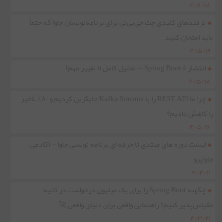
۴/۶/۱۸
ترفندهای کلیدی چت جی‌پی‌تی برای برنامه‌نویسان جاوا که حتماً
باید امتحان کنید
۴/۵/۱۹
انتشار Spring Boot 4 — تحلیل کامل ۱۱ تغییر مهم!
۴/۵/۱۸
چرا ما REST API را با Kafka Streams جایگزین کردیم و ۸۰٪ تأخیر
را کاهش دادیم؟
۴/۵/۱۶
لیست دوره های مبتدی تا حرفه ای برنامه نویسی جاوا - آکادمی
جاواپرو
۴/۴/۱۱
چگونه Spring Boot را برای یک میلیون درخواست در ثانیه
مقیاس‌پذیر کنیم؟ راهنمایی واقعی برای دنیای واقعی 🚀
۴/۳/۲۱