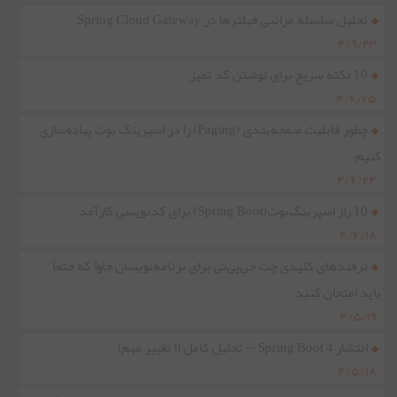
تحلیل سلسله مراتبی فیلترها در Spring Cloud Gateway
۴/۹/۲۳
10 نکته سریع برای نوشتن کد تمیز
۴/۶/۲۵
چطور قابلیت صفحه‌بندی (Paging) را در اسپرینگ بوت پیاده‌سازی
کنیم
۴/۶/۲۴
10 راز اسپرینگ‌بوت(Spring Boot) برای کدنویسی کارآمد
۴/۶/۱۸
ترفندهای کلیدی چت جی‌پی‌تی برای برنامه‌نویسان جاوا که حتماً
باید امتحان کنید
۴/۵/۱۹
انتشار Spring Boot 4 — تحلیل کامل ۱۱ تغییر مهم!
۴/۵/۱۸