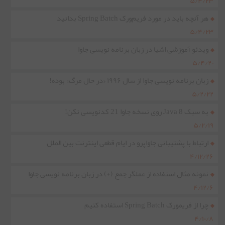
۵/۴/۲۳
هر آنچه باید در مورد فریم‌ورک Spring Batch بدانید
۵/۴/۲۳
ویدئو آموزشی اشیا در زبان برنامه نویسی جاوا
۵/۴/۲۰
زبان برنامه نویسی جاوا از سال ۱۹۹۶ «در حال مرگ» بوده!
۵/۲/۲۲
به سبک Java 8 روی نسخه جاوا 21 کدنویسی نکن!
۵/۲/۱۹
ارتباط با پشتیبانی جاواپرو در ایام قطعی اینترنت بین الملل
۴/۱۲/۲۶
نمونه مثال استفاده از عملگر جمع (+) در زبان برنامه نویسی جاوا
۴/۱۲/۶
چرا از فریمورک Spring Batch استفاده کنیم
۴/۱۰/۸