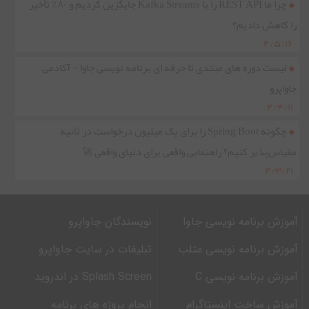
چرا ما REST API را با Kafka Streams جایگزین کردیم و ۸۰٪ تأخیر
را کاهش دادیم؟
۴/۵/۱۶
لیست دوره های مبتدی تا حرفه ای برنامه نویسی جاوا - آکادمی
جاواپرو
۴/۴/۱۱
چگونه Spring Boot را برای یک میلیون درخواست در ثانیه
مقیاس‌پذیر کنیم؟ راهنمایی واقعی برای دنیای واقعی 🚀
۴/۳/۲۱
آموزش برنامه نویسی جاوا
نویسندگان جاواپرو
آموزش برنامه نویسی متلب
تبلیغات در سایت جاواپرو
آموزش برنامه نویسی C
Splash Screen در اندروید
آموزش ساخت اینستاگرام
انجام پروژه های برنامه