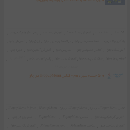
Java SE
،
Core Java
،
آموزش Core Java
،
آموزش java se
،
پیش نیازهای اندروید
،
یادگیری اندروید
،
نسخه سازمانی جاوا
،
برنامه نویسی
،
جاوا
،
زبان جاوا
،
آموزش جاوا
،
آموزشگاه جاوا
،
کلاس خصوصی جاوا
،
تدریس جاوا
،
آموزش آنلاین جاوا
،
دوره جاوا
،
5932 بازدید
انجام پروژه جاوا
،
سفارش پروژه جاوا
،
آموزش زبان جاوا
،
پکیج آموزش جاوا
،
،
جمعه ۱۲ خرداد ۹۶
♨️ جلسه سیزدهم - کلاس JPopupMenu در جاوا
کلاس JPopupMenu در جاوا
،
JPopupMenu در جاوا
،
JPopupMenu
،
JPopupMenu in java
،
اجزای گرافیکی که جاوا
،
کلاس PopupMenu
،
PopupMenu
،
منو پویا در جاوا
،
آموزش ساخت منو
،
ساخت JMenuItem
،
JMenuItem in java
،
آموزش فارسی جاوا
،