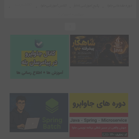
3492 بازدید
دوره مقدماتی جاوا
،
پکیج اموزشی java
،
کلاس آموزشی جاوا
،
،
دوشنبه ۲ مرداد ۲
1