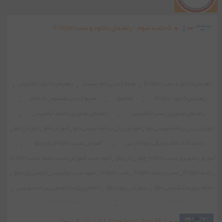
♨️جلسه سوم - راهنمای دانلود و نصب Eclipse
راهنمای دانلود و نصب Eclipse
،
محیط کدزنی جاوا چیست
،
راهنمای دانلود ایکلیپس
،
راهنمای دانلود Eclipse
،
ide جاوا
،
محیط کدزنی مخصوص java se
،
راهنمای تصویری نصب ایکلیپس
،
راهنمای تصویری دانلود ایکلیپس
،
آموزش زبان برنامه نویسی جاوا
،
اموزش زبان برنامه نویسی جاوا
،
آموزش جاوا
،
اموزش جاوا
،
دانلود کتاب الکترونیکی جاوا فارسی
،
آموزش نصب eclipse برای جاوا
،
آموزش تصویری نصب eclipse
،
جاوا
،
زبان جاوا
،
نحوه نصب بآموزش نصب بنحوه نصب Eclipse
،
رنامه Eclipse
،
نصب برنامه Eclipse
،
نصب Eclipse
،
نحوه نصب ایکلیپس
،
انجام پروژه جاوا
،
انجام پروژه دانشجویی جاوا
،
سفارش پروژه جاوا
،
انجام پروژه دانشجویی برنامه نویسی
،
18149 بازدید
جمعه ۳۰ مهر ۹۵
،
چرا Java SE یا Core Java را باید یاد بگیریم؟