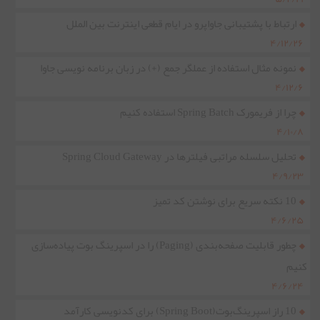
ارتباط با پشتیبانی جاواپرو در ایام قطعی اینترنت بین الملل
۴/۱۲/۲۶
نمونه مثال استفاده از عملگر جمع (+) در زبان برنامه نویسی جاوا
۴/۱۲/۶
چرا از فریمورک Spring Batch استفاده کنیم
۴/۱۰/۸
تحلیل سلسله مراتبی فیلترها در Spring Cloud Gateway
۴/۹/۲۳
10 نکته سریع برای نوشتن کد تمیز
۴/۶/۲۵
چطور قابلیت صفحه‌بندی (Paging) را در اسپرینگ بوت پیاده‌سازی
کنیم
۴/۶/۲۴
10 راز اسپرینگ‌بوت(Spring Boot) برای کدنویسی کارآمد