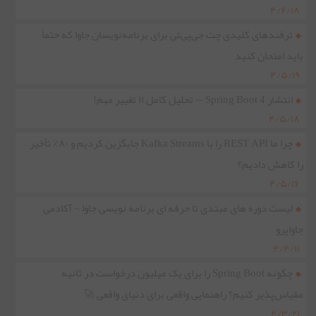
۴/۶/۱۸
ترفندهای کلیدی چت جی‌پی‌تی برای برنامه‌نویسان جاوا که حتماً
باید امتحان کنید
۴/۵/۱۹
انتشار Spring Boot 4 — تحلیل کامل ۱۱ تغییر مهم!
۴/۵/۱۸
چرا ما REST API را با Kafka Streams جایگزین کردیم و ۸۰٪ تأخیر
را کاهش دادیم؟
۴/۵/۱۶
لیست دوره های مبتدی تا حرفه ای برنامه نویسی جاوا - آکادمی
جاواپرو
۴/۴/۱۱
چگونه Spring Boot را برای یک میلیون درخواست در ثانیه
مقیاس‌پذیر کنیم؟ راهنمایی واقعی برای دنیای واقعی 🚀
۴/۳/۲۱