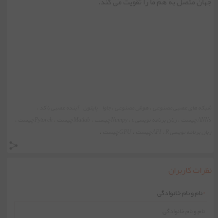
جهان متصل به هم ما را تقویت می کند.
شبکه های عصبی مصنوعی
هوش مصنوعی
جاوا
پایتون
آینده عصبی با کد
،
،
،
،
،
ANNs چیست
زبان برنامه نویسی c
Numpy چیست
Matlab چیست
Pytorch چیست
،
،
،
،
،
زبان برنامه نویسی R
API چیست
GPU چیست
،
،
،
نظرات کاربران
*
نام و نام خانوادگی