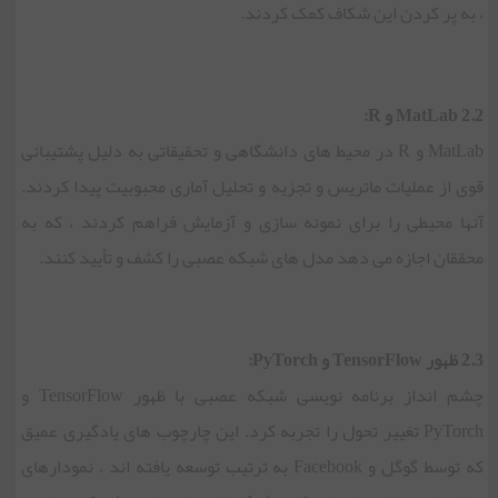
، به پر کردن این شکاف کمک کردند.
2.2 MatLab و R:
MatLab و R در محیط های دانشگاهی و تحقیقاتی به دلیل پشتیبانی
قوی از عملیات ماتریس و تجزیه و تحلیل آماری محبوبیت پیدا کردند.
آنها محیطی را برای نمونه سازی و آزمایش فراهم کردند ، که به
محققان اجازه می دهد مدل های شبکه عصبی را کشف و تأیید کنند.
2.3 ظهور TensorFlow و PyTorch:
چشم انداز برنامه نویسی شبکه عصبی با ظهور TensorFlow و
PyTorch تغییر تحول را تجربه کرد. این چارچوب های یادگیری عمیق
که توسط گوگل و Facebook به ترتیب توسعه یافته اند ، نمودارهای