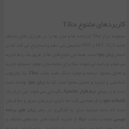
کاربردهای متنوع Tika
مجموعه ابزار Tika فراداده ‏ها و متن ‏ها را در هزاران فایل مختلف
مانند PPT، XLS و PDF تشخیص می دهد و استخراج می کند که بر
اساس
زبان جاوا
است. همه این انواع فایل ها از طریق یک رابط تجزیه
می شوند و باعث می شوند تیکا برای نمایه سازی موتور جستجو، تجزیه
و تحلیل محتوا، ترجمه و موارد دیگر مفید باشد.
Tika
یک چارچوب
شناسایی و تجزیه و تحلیل محتوا است که به
زبان جاوا
نوشته شده
است و بر مبنای
نرم افزار Apache
نگهداری می شود. این ابزار یک
کتابخانه جاوا
را فراهم می کند؛ اما دارای ابزارهای سرور و خط فرمان
است که باعث می‏شود برای به کارگیری در سایر
زبان های برنامه
نویسی
مناسب باشد.
تیکا
از تجزیه کننده های سندهای مختلف و
تکنیک های تشخیص انوع سند برای شناسایی و استخراج داده ها