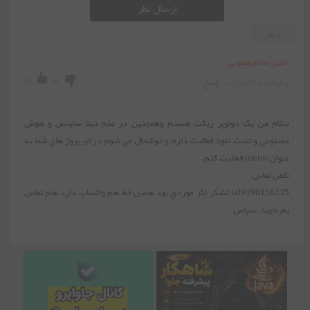
ارسال نظر
1 نظر
امیر سام یعقوبی
)
(
)
(
چهارشنبه ۲۷ مرداد ۰
پاسخ
سلام من يک دولوپر ريکت هستم و‌همچنين در علم ديتا ساينس و هوش 
مصنوعي و تست نفوذ فعاليت دارم و خوشحال مي شوم در ابر پروژ هاي شما به 
09196156235با تشکر اگر موردي بود همين خط هم واتساپ دارد هم تماس 
بفرماييد .سپاس