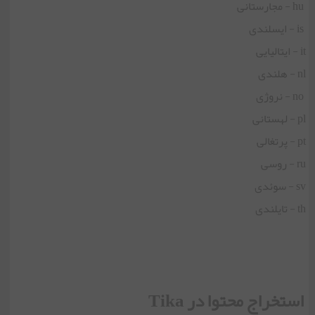
hu - مجارستانی
is - ایسلندی
it - ایتالیایی
nl - هلندی
no - نروژی
pl - لهستانی
pt - پرتغالی
ru - روسی
sv - سوئدی
th - تایلندی
استخراج محتوا در Tika