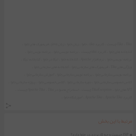
Tika
Tika چیست
کاربرد tika
جاوا
زبان جاوا
زبان java
فریمورک های جاوا
،
،
،
،
،
،
،
کتابخانه های جاوا
کاربرد tika چیست
برنامه نویسی جاوا
برنامه نویس جاوا
،
،
،
،
برنامه نویسی جاوا
نرم افزار Apache
کتابخانه جاوا
تیکا در جاوا
کتابخانه تیکا
،
،
،
،
،
ویژگی های Tika
فریمورک های سازمانی جاوا
کتابخانه های سازمانی جاوا
،
،
،
برنامه نویسی سازمانی جاوا
برنامه نویس سازمانی جاوا
آموزش سازمانی جاوا
،
،
،
کلاس خصوصی سازمانی جاوا
دوره سازمانی جاوا
کلاس خصوصی جاوا
پروژه سازمانی جاوا
،
،
،
،
API های جاوا
TikaException چیست
استخراج محتوا در Tika
Apache Tika چیست
،
،
،
،
کاربرد Apache Tika
Apache Tika
آموزشگاه جاوا
،
،
،
مرتبط با این بخش
JSP چیست و چه کاربردی در جاوا دارد؟