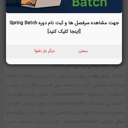
جهت مشاهده سرفصل ها و ثبت نام دوره Spring Batch
[اینجا کلیک کنید]
بستن
دیگر باز نشو!
نحوه تشخیص زبان در Tika
تیکا بر مبنای
جاوا
می تواند زبان خود را حتی بدون کمک از اطلاعات
فراداده، شناسایی کند. در نسخه های قدیمی Tika، زبان سند با
استفاده از یک نمونه LanguageIdentifier (تعیین کننده هویت بان
)کشف می شود؛ اما LanguageIdentifier به نفع سرویس های وب
منسوخ شده است. اکنون برای شناسایی زبان می‏توانید از زیرگروه های
سطح انتزاعی LanguageDetector (ردیاب زبان) استفاده کنید.